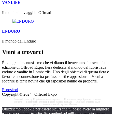
VANLIFE
Il mondo dei viaggi in Offroad
ENDURO
Il mondo dell'Enduro
Vieni a trovarci
È con grande entusiasmo che vi diamo il benvenuto alla seconda
edizione di Offroad Expo, fiera dedicata al mondo del fuoristrada,
enduro e vanlife in Lombardia. Uno degli obiettivi di questa fiera è
favorire la connessione tra professionisti e appassionati. Vieni a
scoprire le tante novità che gli espositori hanno da proporre.
Espositori
Copyright © 2024 | Offroad Expo
Якорный спонсор
Клубника казино зеркало
Контент-партнер
Брилликс казино
зеркало
Бронзовый спонсор
Бабосс казино зеркало
Главный спонсор
Нью
ретро
Аналитический партнер
Малина
Utilizziamo i cookie per essere sicuri che tu possa avere la migliore
esperienza sul nostro sito. Se continui ad utilizzare questo sito noi