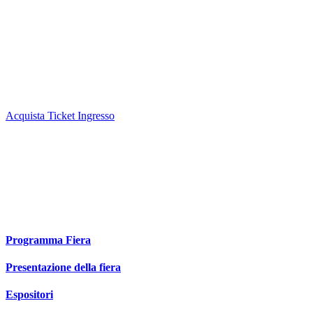
Sabato 22 Novembre Apertura ore 9:00 - chiusura ore 18:00
Domenica 23 Novembre Apertura ore 9:00 chiusura ore 18:00
Bambini fino a 10 Anni biglietto ingresso GRATUITO solo in
biglietteria, bambini dai 11 ai 14 anni biglietto ridotto a 8 euro solo
in biglietteria, oltre i 15 anni biglietto intero acquistabile sia in
biglietteria che in prevendita online
Acquista Ticket Ingresso
PER GLI ESPOSITORI
ORARI APERTURA FIERA
Giovedi 20 Novembre dalle ore 9:00 alle 18:00
Venerdì 21 Novembre dalle ore 9:00 alle 18:00
Nei Giorni di fiera ingresso alle ore 8:00
Programma Fiera
Presentazione della fiera
Espositori