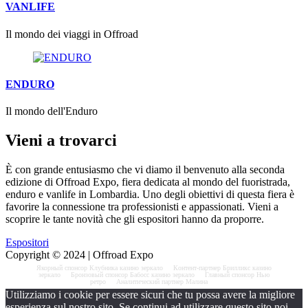
VANLIFE
Il mondo dei viaggi in Offroad
ENDURO
Il mondo dell'Enduro
Vieni a trovarci
È con grande entusiasmo che vi diamo il benvenuto alla seconda
edizione di Offroad Expo, fiera dedicata al mondo del fuoristrada,
enduro e vanlife in Lombardia. Uno degli obiettivi di questa fiera è
favorire la connessione tra professionisti e appassionati. Vieni a
scoprire le tante novità che gli espositori hanno da proporre.
Espositori
Copyright © 2024 | Offroad Expo
Якорный спонсор
Клубника казино зеркало
Контент-партнер
Брилликс казино
зеркало
Бронзовый спонсор
Бабосс казино зеркало
Главный спонсор
Нью
ретро
Аналитический партнер
Малина
Utilizziamo i cookie per essere sicuri che tu possa avere la migliore
esperienza sul nostro sito. Se continui ad utilizzare questo sito noi