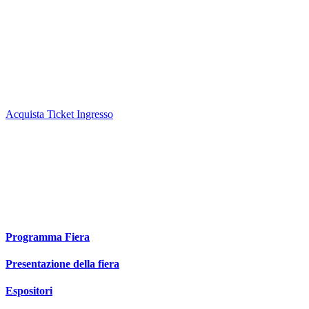
Sabato 22 Novembre Apertura ore 9:00 - chiusura ore 18:00
Domenica 23 Novembre Apertura ore 9:00 chiusura ore 18:00
Bambini fino a 10 Anni biglietto ingresso GRATUITO solo in
biglietteria, bambini dai 11 ai 14 anni biglietto ridotto a 8 euro solo
in biglietteria, oltre i 15 anni biglietto intero acquistabile sia in
biglietteria che in prevendita online
Acquista Ticket Ingresso
PER GLI ESPOSITORI
ORARI APERTURA FIERA
Giovedi 20 Novembre dalle ore 9:00 alle 18:00
Venerdì 21 Novembre dalle ore 9:00 alle 18:00
Nei Giorni di fiera ingresso alle ore 8:00
Programma Fiera
Presentazione della fiera
Espositori