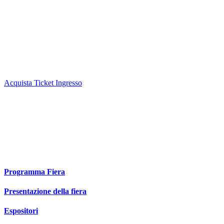
Sabato 22 Novembre Apertura ore 9:00 - chiusura ore 18:00
Domenica 23 Novembre Apertura ore 9:00 chiusura ore 18:00
Bambini fino a 10 Anni biglietto ingresso GRATUITO solo in
biglietteria, bambini dai 11 ai 14 anni biglietto ridotto a 8 euro solo
in biglietteria, oltre i 15 anni biglietto intero acquistabile sia in
biglietteria che in prevendita online
Acquista Ticket Ingresso
PER GLI ESPOSITORI
ORARI APERTURA FIERA
Giovedi 20 Novembre dalle ore 9:00 alle 18:00
Venerdì 21 Novembre dalle ore 9:00 alle 18:00
Nei Giorni di fiera ingresso alle ore 8:00
Programma Fiera
Presentazione della fiera
Espositori