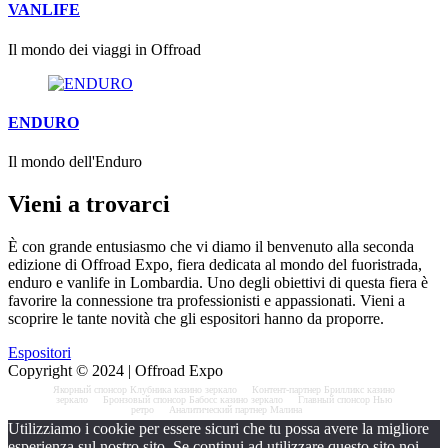
VANLIFE
Il mondo dei viaggi in Offroad
ENDURO
Il mondo dell'Enduro
Vieni a trovarci
È con grande entusiasmo che vi diamo il benvenuto alla seconda
edizione di Offroad Expo, fiera dedicata al mondo del fuoristrada,
enduro e vanlife in Lombardia. Uno degli obiettivi di questa fiera è
favorire la connessione tra professionisti e appassionati. Vieni a
scoprire le tante novità che gli espositori hanno da proporre.
Espositori
Copyright © 2024 | Offroad Expo
Якорный спонсор
Клубника казино зеркало
Контент-партнер
Брилликс казино
зеркало
Бронзовый спонсор
Бабосс казино зеркало
Главный спонсор
Нью
ретро
Аналитический партнер
Малина
Utilizziamo i cookie per essere sicuri che tu possa avere la migliore
esperienza sul nostro sito. Se continui ad utilizzare questo sito noi